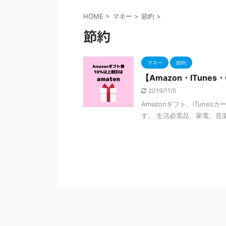
HOME
>
マネー
>
節約
>
節約
マネー
節約
【Amazon・ITune
2019/11/5
Amazonギフト、iTunes
す。 生活必需品、家電、音楽、