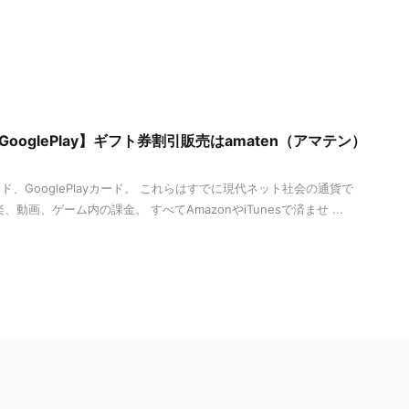
s・GooglePlay】ギフト券割引販売はamaten（アマテン）
カード、GooglePlayカード。 これらはすでに現代ネット社会の通貨で
動画、ゲーム内の課金。 すべてAmazonやiTunesで済ませ ...