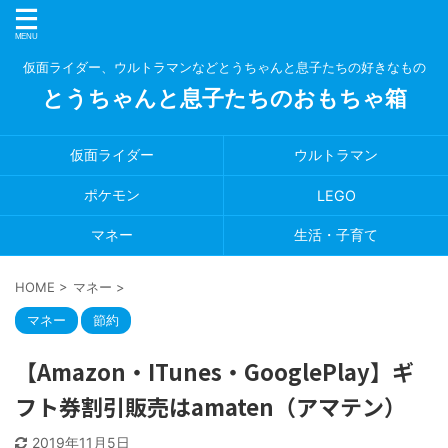
仮面ライダー、ウルトラマンなどとうちゃんと息子たちの好きなもの
とうちゃんと息子たちのおもちゃ箱
仮面ライダー
ウルトラマン
ポケモン
LEGO
マネー
生活・子育て
HOME
>
マネー
>
マネー
節約
【Amazon・ITunes・GooglePlay】ギ
フト券割引販売はamaten（アマテン）
2019年11月5日