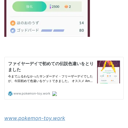
www.pokemon-toy.work