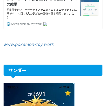
www.pokemon-toy.work
サンダー