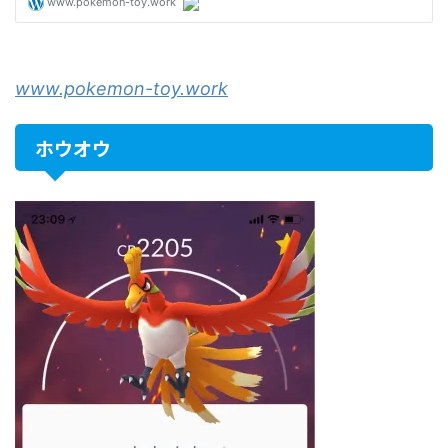
www.pokemon-toy.work
ホウオウ