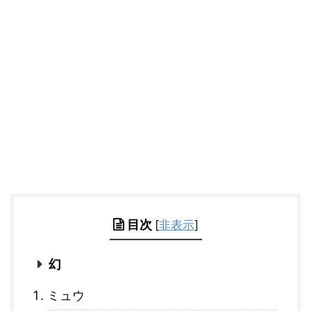
目次
[
非表示
]
幻
ミュウ