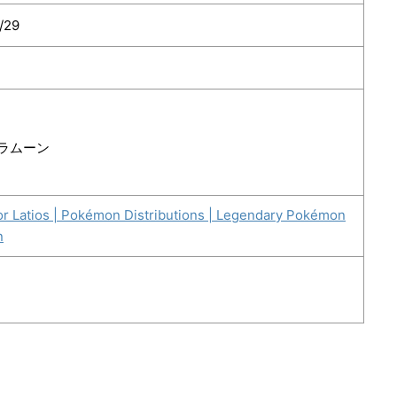
/29
ラムーン
 or Latios | Pokémon Distributions | Legendary Pokémon
n