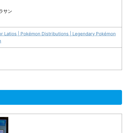
ラサン
 or Latios | Pokémon Distributions | Legendary Pokémon
n