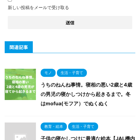
新しい投稿をメールで受け取る
関連記事
モノ
生活・子育て
うちのねんね事情。寝相の悪い2歳と4歳
の男児の寝かしつけから起きるまで。冬
はmofua(モフア）でぬくぬく
教育・絵本
生活・子育て
子供の寝かしつけに最適な絵本【JAL機内