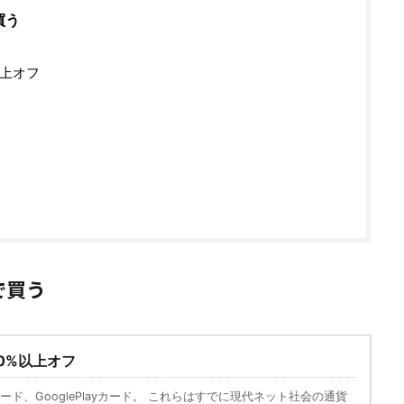
買う
以上オフ
で買う
10%以上オフ
esカード、GooglePlayカード。 これらはすでに現代ネット社会の通貨