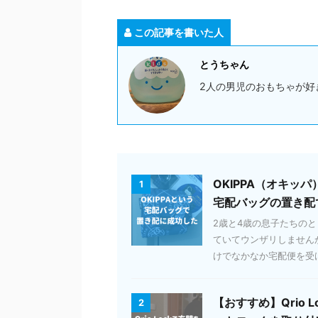
この記事を書いた人
とうちゃん
2人の男児のおもちゃが好
OKIPPA（オキ
1
宅配バッグの置き配
2歳と4歳の息子たちの
ていてウンザリしません
けでなかなか宅配便を受け取
【おすすめ】Qrio
2