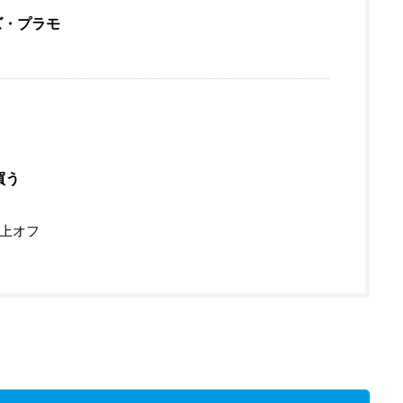
ズ・プラモ
買う
以上オフ