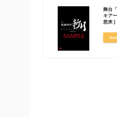
舞台「
キアー
悠来 ]
Am