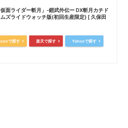
仮面ライダー斬月」-鎧武外伝ー DX斬月カチド
ムズライドウォッチ版(初回生産限定) [ 久保田
azonで探す
楽天で探す
Yahooで探す