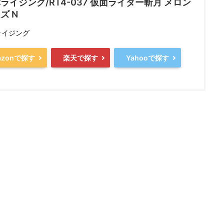
ライジング/RT4-037 仮面ライダー斬月 メロン
ズ N
ライジング
azonで探す
楽天で探す
Yahooで探す