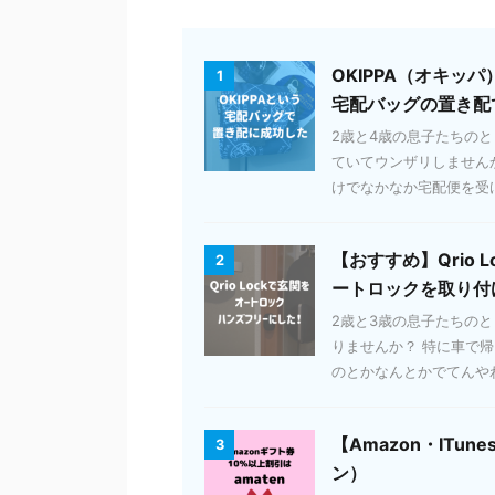
OKIPPA（オキ
1
宅配バッグの置き配
2歳と4歳の息子たちの
ていてウンザリしません
けでなかなか宅配便を受け取
【おすすめ】Qrio
2
ートロックを取り付
2歳と3歳の息子たちの
りませんか？ 特に車で
のとかなんとかでてんやわん
【Amazon・ITun
3
ン）