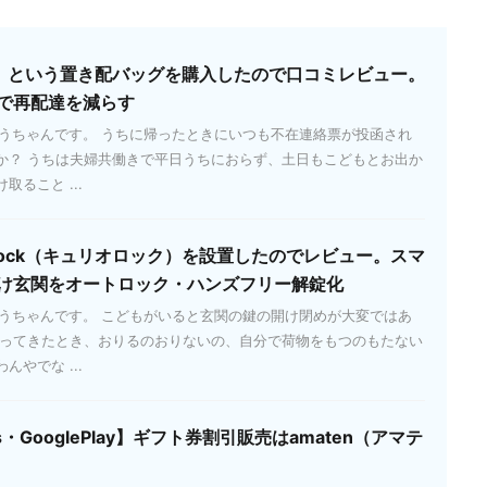
ッパ）という置き配バッグを購入したので口コミレビュー。
で再配達を減らす
とうちゃんです。 うちに帰ったときにいつも不在連絡票が投函され
か？ うちは夫婦共働きで平日うちにおらず、土日もこどもとお出か
ること ...
 Lock（キュリオロック）を設置したのでレビュー。スマ
け玄関をオートロック・ハンズフリー解錠化
とうちゃんです。 こどもがいると玄関の鍵の開け閉めが大変ではあ
帰ってきたとき、おりるのおりないの、自分で荷物をもつのもたない
やでな ...
es・GooglePlay】ギフト券割引販売はamaten（アマテ