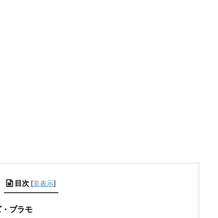
目次
[
非表示
]
ズ・プラモ