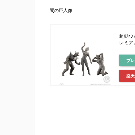
闇の巨人像
超動ウ
レミア
プレ
楽天