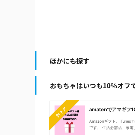
ほかにも探す
おもちゃはいつも10％オフ
おトク
amatenでアマギフ
Amazonギフト、iTun
です。 生活必需品、家電、
...