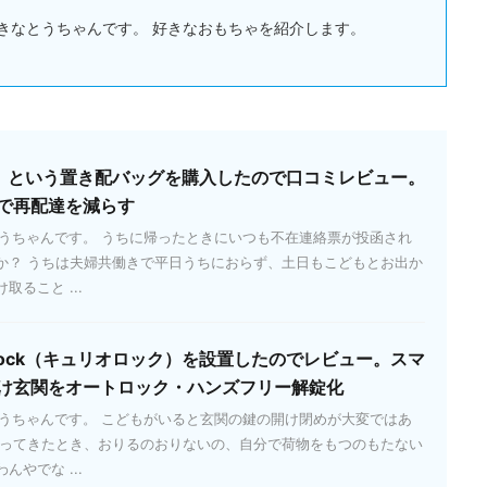
きなとうちゃんです。 好きなおもちゃを紹介します。
ッパ）という置き配バッグを購入したので口コミレビュー。
で再配達を減らす
とうちゃんです。 うちに帰ったときにいつも不在連絡票が投函され
か？ うちは夫婦共働きで平日うちにおらず、土日もこどもとお出か
ること ...
 Lock（キュリオロック）を設置したのでレビュー。スマ
け玄関をオートロック・ハンズフリー解錠化
とうちゃんです。 こどもがいると玄関の鍵の開け閉めが大変ではあ
帰ってきたとき、おりるのおりないの、自分で荷物をもつのもたない
やでな ...