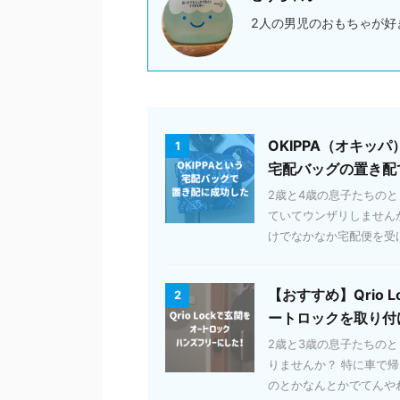
2人の男児のおもちゃが好
OKIPPA（オキ
1
宅配バッグの置き配
2歳と4歳の息子たちの
ていてウンザリしません
けでなかなか宅配便を受け取
【おすすめ】Qrio
2
ートロックを取り付
2歳と3歳の息子たちの
りませんか？ 特に車で
のとかなんとかでてんやわん