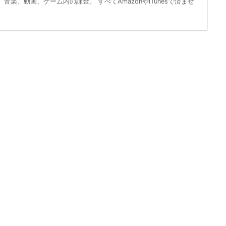
音楽、動画、ゲーム内の課金。 すべてAmazonやiTunesで済ませ