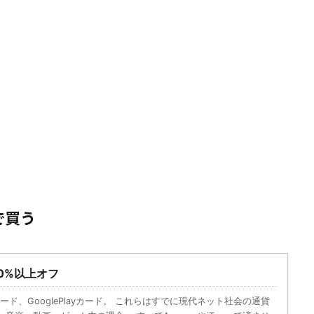
で買う
10%以上オフ
esカード、GooglePlayカード。 これらはすでに現代ネット社会の通貨