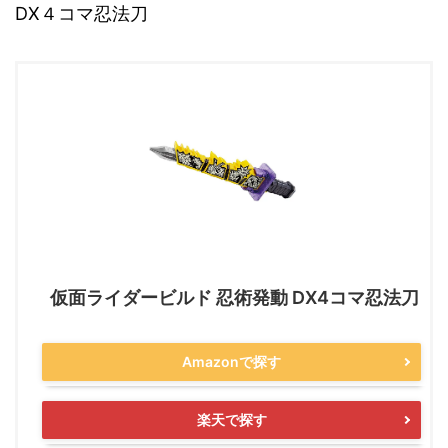
DX４コマ忍法刀
仮面ライダービルド 忍術発動 DX4コマ忍法刀
Amazonで探す
楽天で探す