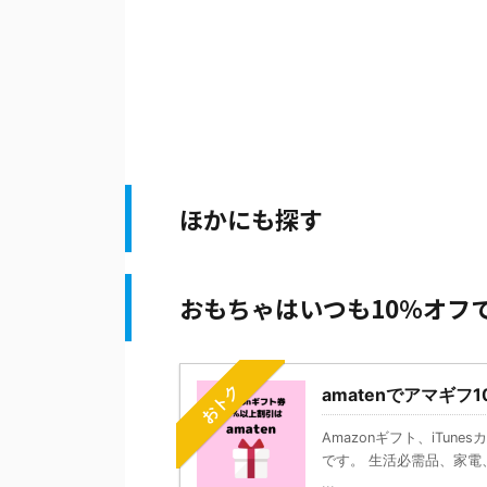
ほかにも探す
おもちゃはいつも10％オフ
おトク
amatenでアマギフ
Amazonギフト、iTun
です。 生活必需品、家電、
...