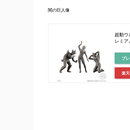
闇の巨人像
超動ウ
レミア
プレ
楽天