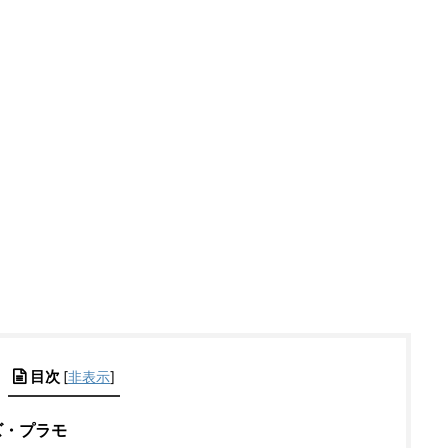
目次
[
非表示
]
ズ・プラモ