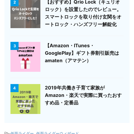
【おすすめ】Qrio Lock（キュリオ
2
ロック）を設置したのでレビュー。
スマートロックを取り付け玄関をオ
ートロック・ハンズフリー解錠化
【Amazon・ITunes・
3
GooglePlay】ギフト券割引販売は
amaten（アマテン）
2019年共働き子育て家族が
4
Amazon・楽天で実際に買ったおす
すめ品・定番品
-
仮面ライダー
,
仮面ライダーウィザード