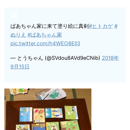
ばあちゃん家に来て塗り絵に真剣
#ヒトカゲ
#
ぬりえ
#ばあちゃん家
pic.twitter.com/h4WEO8Ell3
— とうちゃん (@SVdou8AVd9eCNib)
2018年
9月15日