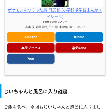
ポケモンをつくった男 田尻智 (小学館版学習まんがス
ペシャル)
posted with
ヨメレバ
宮本 茂,菊田 洋之,田中 顕 小学館 2018-05-16
Amazon
Kindle
楽天ブックス
楽天kobo
7net
じいちゃんと風呂に入り就寝
ご飯を食べ、今回もじいちゃんと風呂に入りまし