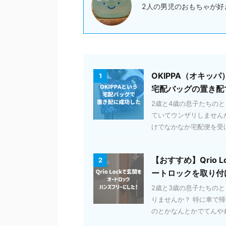
2人の男児のおもちゃが好
OKIPPA（オキ
1
宅配バッグの置き配
2歳と4歳の息子たちの
ていてウンザリしません
けでなかなか宅配便を受け取
【おすすめ】Qrio
2
ートロックを取り付
2歳と3歳の息子たちの
りませんか？ 特に車で
のとかなんとかでてんやわん