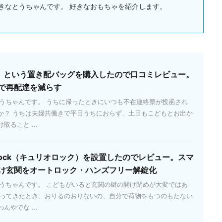
きなとうちゃんです。 好きなおもちゃを紹介します。
ッパ）という置き配バッグを購入したので口コミレビュー。
で再配達を減らす
とうちゃんです。 うちに帰ったときにいつも不在連絡票が投函され
か？ うちは夫婦共働きで平日うちにおらず、土日もこどもとお出か
ること ...
 Lock（キュリオロック）を設置したのでレビュー。スマ
け玄関をオートロック・ハンズフリー解錠化
とうちゃんです。 こどもがいると玄関の鍵の開け閉めが大変ではあ
帰ってきたとき、おりるのおりないの、自分で荷物をもつのもたない
やでな ...