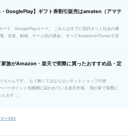
es・GooglePlay】ギフト券割引販売はamaten（アマテ
esカード、GooglePlayカード。 これらはすでに現代ネット社会の通
、音楽、動画、ゲーム内の課金。 すべてAmazonやiTunesで済
て家族がAmazon・楽天で実際に買ったおすすめ品・定
とうちゃんです。 もう無くてはならないネットショップの雄
天スーパーポイント包囲網に囚われている楽天市場。 我が家で実際に
たおす ...
ダー555