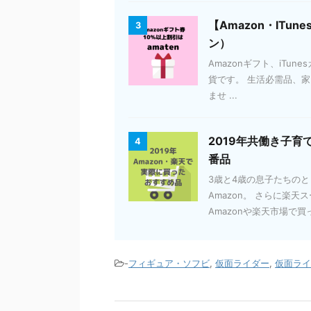
【Amazon・ITun
3
ン）
Amazonギフト、iTun
貨です。 生活必需品、家電
ませ ...
2019年共働き子育
4
番品
3歳と4歳の息子たちの
Amazon。 さらに楽
Amazonや楽天市場で買っ
-
フィギュア・ソフビ
,
仮面ライダー
,
仮面ライ