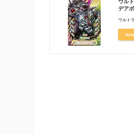
ウルト
デアボ
ウルト
Am