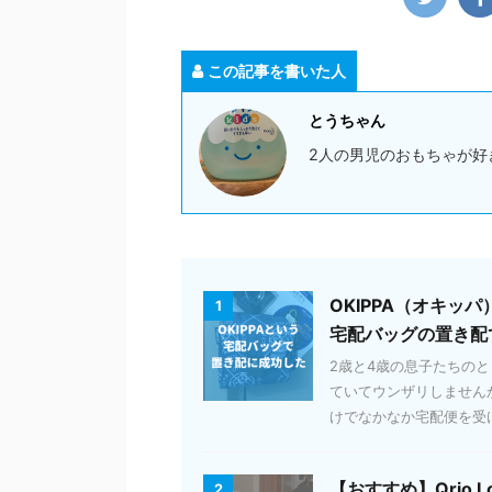
この記事を書いた人
とうちゃん
2人の男児のおもちゃが好
OKIPPA（オキ
1
宅配バッグの置き配
2歳と4歳の息子たちの
ていてウンザリしません
けでなかなか宅配便を受け取
【おすすめ】Qrio
2