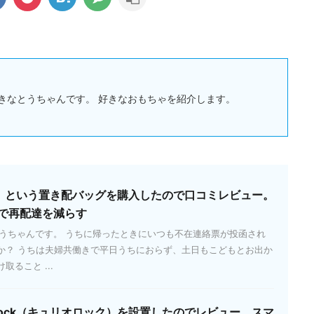
きなとうちゃんです。 好きなおもちゃを紹介します。
ッパ）という置き配バッグを購入したので口コミレビュー。
で再配達を減らす
とうちゃんです。 うちに帰ったときにいつも不在連絡票が投函され
か？ うちは夫婦共働きで平日うちにおらず、土日もこどもとお出か
ること ...
 Lock（キュリオロック）を設置したのでレビュー。スマ