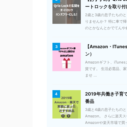
ートロックを取り付
2歳と3歳の息子たちの
りませんか？ 特に車で
のとかなんとかでてんやわん
【Amazon・ITun
3
ン）
Amazonギフト、iTun
貨です。 生活必需品、家電
ませ ...
2019年共働き子育
4
番品
3歳と4歳の息子たちの
Amazon。 さらに楽
Amazonや楽天市場で買っ