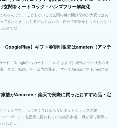
け玄関をオートロック・ハンズフリー解錠化
とうちゃんです。 こどもがいると玄関の鍵の開け閉めが大変ではあ
帰ってきたとき、おりるのおりないの、自分で荷物をもつのもたない
やでな ...
es・GooglePlay】ギフト券割引販売はamaten（アマテ
esカード、GooglePlayカード。 これらはすでに現代ネット社会の通
、音楽、動画、ゲーム内の課金。 すべてAmazonやiTunesで済
て家族がAmazon・楽天で実際に買ったおすすめ品・定
とうちゃんです。 もう無くてはならないネットショップの雄
天スーパーポイント包囲網に囚われている楽天市場。 我が家で実際に
たおす ...