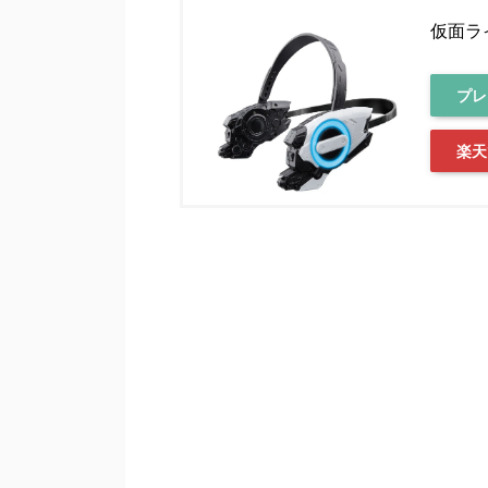
仮面ラ
プレ
楽天