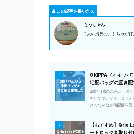
この記事を書いた人
とうちゃん
2人の男児のおもちゃが好
OKIPPA（オキ
1
宅配バッグの置き配
2歳と4歳の息子たちの
ていてウンザリしません
けでなかなか宅配便を受け取
【おすすめ】Qrio
2
ートロックを取り付