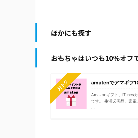
ほかにも探す
おもちゃはいつも10％オフ
おトク
amatenでアマギフ
Amazonギフト、iTun
です。 生活必需品、家電、
...