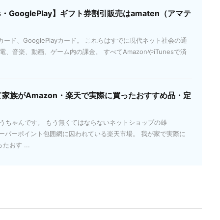
es・GooglePlay】ギフト券割引販売はamaten（アマテ
esカード、GooglePlayカード。 これらはすでに現代ネット社会の通
、音楽、動画、ゲーム内の課金。 すべてAmazonやiTunesで済
て家族がAmazon・楽天で実際に買ったおすすめ品・定
とうちゃんです。 もう無くてはならないネットショップの雄
天スーパーポイント包囲網に囚われている楽天市場。 我が家で実際に
たおす ...