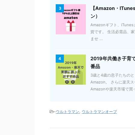
【Amazon・ITun
3
ン）
Amazonギフト、iTun
貨です。 生活必需品、家電
ませ ...
2019年共働き子育
4
番品
3歳と4歳の息子たちの
Amazon。 さらに楽
Amazonや楽天市場で買っ
-
ウルトラマン
,
ウルトラマンオーブ