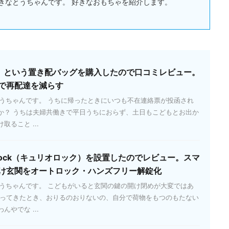
きなとうちゃんです。 好きなおもちゃを紹介します。
ッパ）という置き配バッグを購入したので口コミレビュー。
で再配達を減らす
とうちゃんです。 うちに帰ったときにいつも不在連絡票が投函され
か？ うちは夫婦共働きで平日うちにおらず、土日もこどもとお出か
ること ...
 Lock（キュリオロック）を設置したのでレビュー。スマ
け玄関をオートロック・ハンズフリー解錠化
とうちゃんです。 こどもがいると玄関の鍵の開け閉めが大変ではあ
帰ってきたとき、おりるのおりないの、自分で荷物をもつのもたない
やでな ...