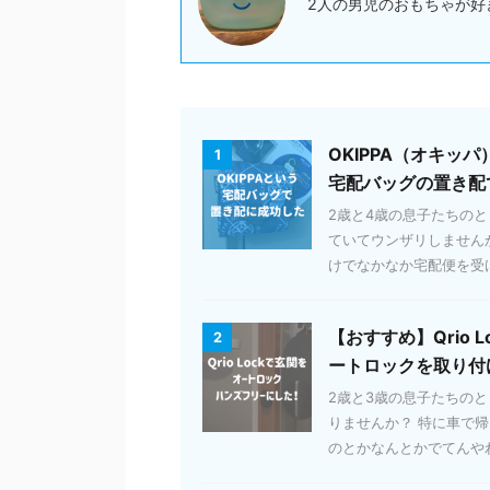
2人の男児のおもちゃが好
OKIPPA（オキ
1
宅配バッグの置き配
2歳と4歳の息子たちの
ていてウンザリしません
けでなかなか宅配便を受け取
【おすすめ】Qrio
2
ートロックを取り付
2歳と3歳の息子たちの
りませんか？ 特に車で
のとかなんとかでてんやわん