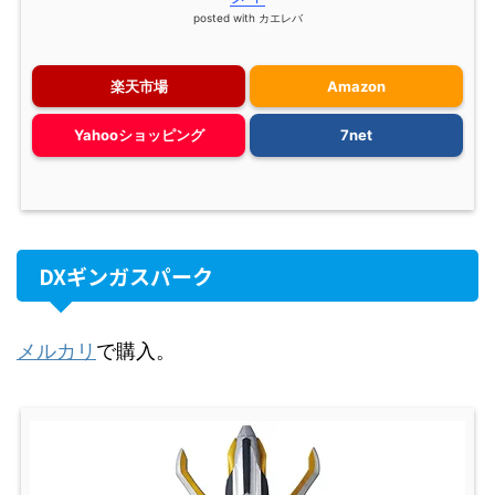
posted with
カエレバ
楽天市場
Amazon
Yahooショッピング
7net
DXギンガスパーク
メルカリ
で購入。