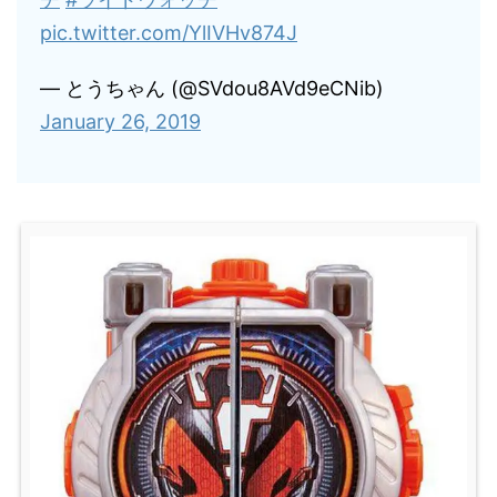
pic.twitter.com/YlIVHv874J
— とうちゃん (@SVdou8AVd9eCNib)
January 26, 2019