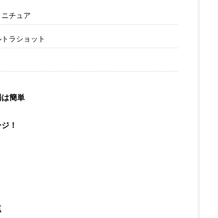
ミニチュア
ルトラショット
場は簡単
ージ！
点