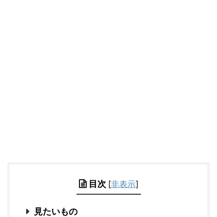
目次
[
非表示
]
見たいもの